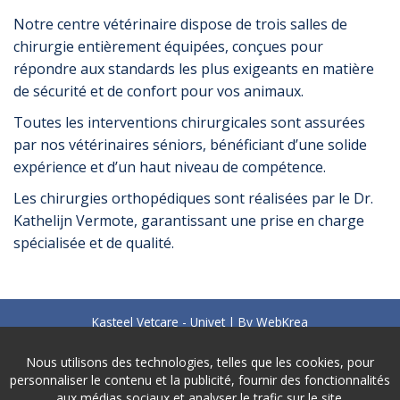
Notre centre vétérinaire dispose de trois salles de
chirurgie entièrement équipées, conçues pour
répondre aux standards les plus exigeants en matière
de sécurité et de confort pour vos animaux.
Toutes les interventions chirurgicales sont assurées
par nos vétérinaires séniors, bénéficiant d’une solide
expérience et d’un haut niveau de compétence.
Les chirurgies orthopédiques sont réalisées par le Dr.
Kathelijn Vermote, garantissant une prise en charge
spécialisée et de qualité.
Kasteel Vetcare - Univet | By
WebKrea
TVA : BE0733.733.041
Nous utilisons des technologies, telles que les cookies, pour
kasteelvetcare@gmail.com
personnaliser le contenu et la publicité, fournir des fonctionnalités
Vie privée
-
Disclaimer
aux médias sociaux et analyser le trafic sur le site.