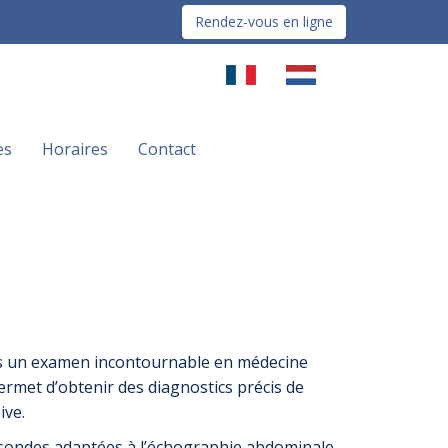
Rendez-vous en ligne
es
Horaires
Contact
 un examen incontournable en médecine
ermet d’obtenir des diagnostics précis de
ive.
 sondes adaptées à l’échographie abdominale