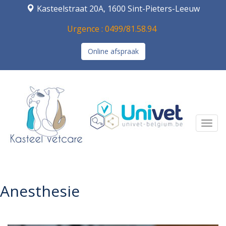
Kasteelstraat 20A, 1600 Sint-Pieters-Leeuw
Urgence : 0499/81.58.94
Online afspraak
Navi
Anesthesie