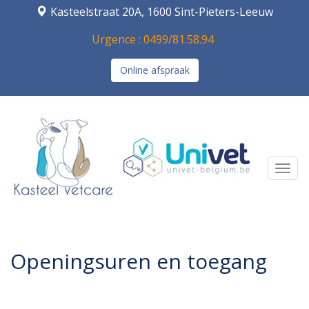
Kasteelstraat 20A, 1600 Sint-Pieters-Leeuw
Urgence : 0499/81.58.94
Online afspraak
Navi
Openingsuren en toegang