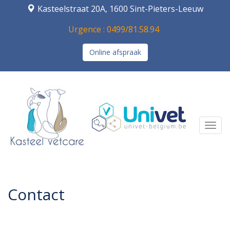
Kasteelstraat 20A, 1600 Sint-Pieters-Leeuw
Urgence : 0499/81.58.94
Online afspraak
Navi
Contact