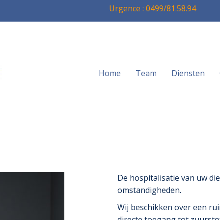
Urgence : 0499/81.58.94
Home
Team
Diensten
De hospitalisatie van uw di
omstandigheden.
Wij beschikken over een rui
directe toegang tot zuursto