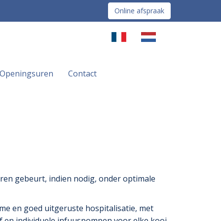
Online afspraak
Openingsuren
Contact
eren gebeurt, indien nodig, onder optimale
me en goed uitgeruste hospitalisatie, met
f en individuele infuuspompen voor elke kooi