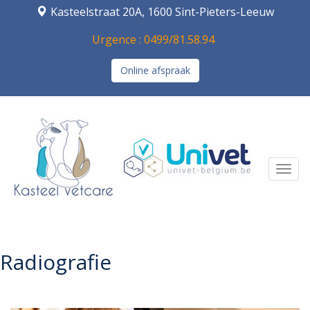
Kasteelstraat 20A, 1600 Sint-Pieters-Leeuw
Urgence : 0499/81.58.94
Online afspraak
Navi
Radiografie