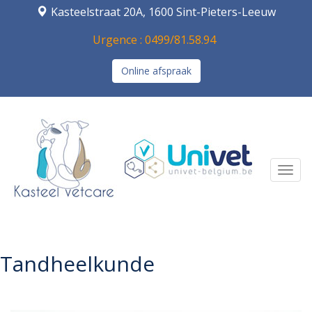
Kasteelstraat 20A, 1600 Sint-Pieters-Leeuw
Urgence : 0499/81.58.94
Online afspraak
Navi
Tandheelkunde